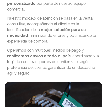
personalizado
por parte de nuestro equipo
comercial.
Nuestro modelo de atención se basa en la venta
consultiva, acompañando al cliente en la
identificación de la
mejor solución para su
necesidad
, minimizando errores y optimizando la
experiencia de compra.
Operamos con múltiples medios de pago y
realizamos envíos a todo el país
, coordinando la
logística con transportes de confianza o según
preferencia del cliente, garantizando un despacho
ágil y seguro.